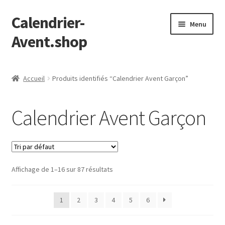
Calendrier-
Aller
Aller
Menu
à
au
Avent.shop
la
contenu
navigation
Accueil
Accueil
Produits identifiés “Calendrier Avent Garçon”
Boutique
Calendrier Avent Garçon
Mon compte
Page d’exemple
Affichage de 1–16 sur 87 résultats
Panier
Validation de la commande
1
2
3
4
5
6