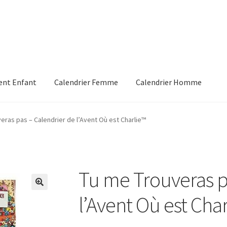
vent Enfant
Calendrier Femme
Calendrier Homme
e
Panier
Validation de la commande
eras pas – Calendrier de l’Avent Où est Charlie™
Tu me Trouveras p
l’Avent Où est Cha