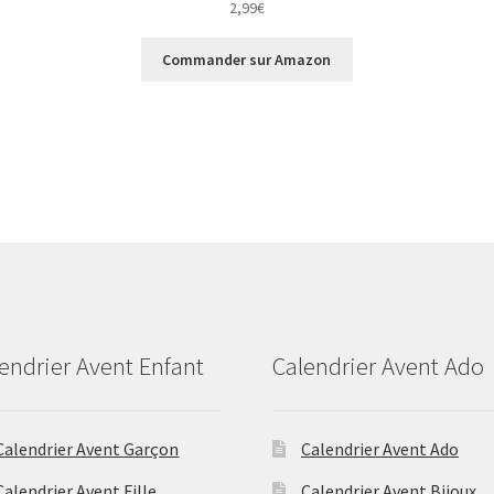
2,99
€
Commander sur Amazon
endrier Avent Enfant
Calendrier Avent Ado
Calendrier Avent Garçon
Calendrier Avent Ado
Calendrier Avent Fille
Calendrier Avent Bijoux