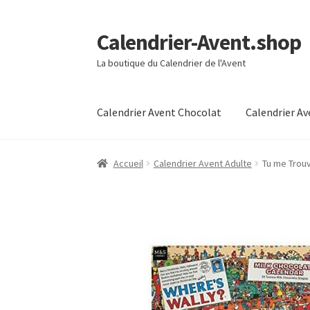
Calendrier-Avent.shop
Aller
Aller
à
au
La boutique du Calendrier de l'Avent
la
contenu
navigation
Calendrier Avent Chocolat
Calendrier A
Accueil
Boutique
Mon compte
Page d’exempl
Accueil
Calendrier Avent Adulte
Tu me Trouv