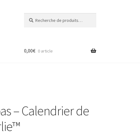
Recherche
Recherche
pour :
0,00
€
0 article
as – Calendrier de
rlie™