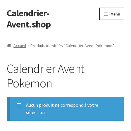
Calendrier-
Aller
Aller
Menu
à
au
Avent.shop
la
contenu
navigation
Accueil
Accueil
Produits identifiés “Calendrier Avent Pokemon”
Boutique
Calendrier Avent
Mon compte
Pokemon
Page d’exemple
Panier
Aucun produit ne correspond à votre
sélection.
Validation de la commande