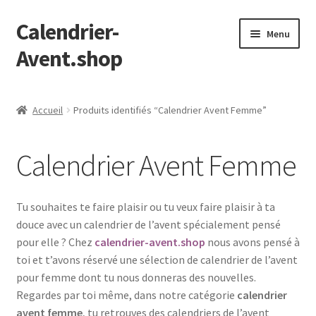
Calendrier-
Aller
Aller
Menu
à
au
Avent.shop
la
contenu
navigation
Accueil
Accueil
Produits identifiés “Calendrier Avent Femme”
Boutique
Calendrier Avent Femme
Mon compte
Page d’exemple
Tu souhaites te faire plaisir ou tu veux faire plaisir à ta
douce avec un calendrier de l’avent spécialement pensé
Panier
pour elle ? Chez
calendrier-avent.shop
nous avons pensé à
toi et t’avons réservé une sélection de calendrier de l’avent
Validation de la commande
pour femme dont tu nous donneras des nouvelles.
Regardes par toi même, dans notre catégorie
calendrier
avent femme
, tu retrouves des calendriers de l’avent