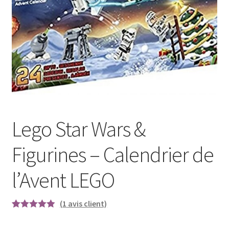
Lego Star Wars &
Figurines – Calendrier de
l’Avent LEGO
(
1
avis client)
Noté
1
5.00
sur 5