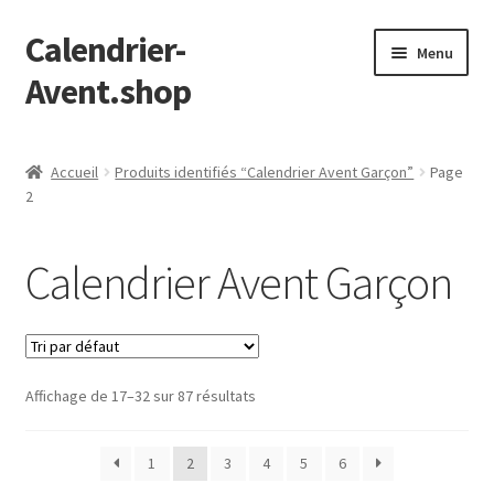
Calendrier-
Aller
Aller
Menu
à
au
Avent.shop
la
contenu
navigation
Accueil
Accueil
Produits identifiés “Calendrier Avent Garçon”
Page
2
Boutique
Mon compte
Calendrier Avent Garçon
Page d’exemple
Panier
Affichage de 17–32 sur 87 résultats
Validation de la commande
1
2
3
4
5
6