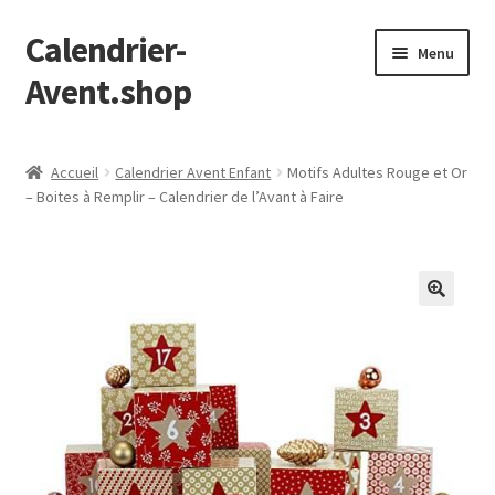
Calendrier-
Aller
Aller
Menu
à
au
Avent.shop
la
contenu
navigation
Accueil
Accueil
Calendrier Avent Enfant
Motifs Adultes Rouge et Or
– Boites à Remplir – Calendrier de l’Avant à Faire
Boutique
Mon compte
Page d’exemple
Panier
Validation de la commande