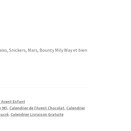
wixs, Snickers, Mars, Bounty Mily Way et bien
r Avent Enfant
 9€)
,
Calendrier de l'Avent Chocolat
,
Calendrier
Sucré
,
Calendrier Livraison Gratuite