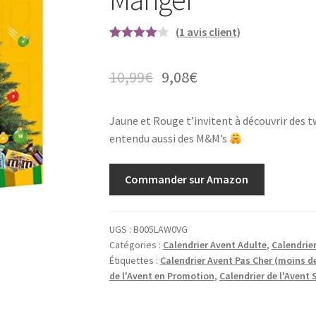
(
1
avis client)
Noté
1
4.00
sur 5
10,99
€
9,08
€
basé
sur
notation
Jaune et Rouge t’invitent à découvrir des t
client
entendu aussi des M&M’s
Commander sur Amazon
UGS :
B005LAW0VG
Catégories :
Calendrier Avent Adulte
,
Calendrie
Étiquettes :
Calendrier Avent Pas Cher (moins de
de l'Avent en Promotion
,
Calendrier de l'Avent 