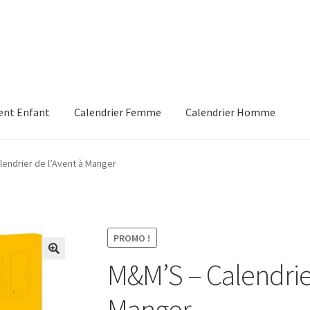
vent Enfant
Calendrier Femme
Calendrier Homme
e
Panier
Validation de la commande
endrier de l’Avent à Manger
PROMO !
M&M’S – Calendrier
Manger