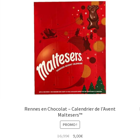
Rennes en Chocolat – Calendrier de l’Avent
Maltesers™
PROMO !
16,99
€
9,00
€