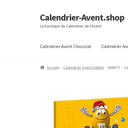
Calendrier-Avent.shop
Aller
Aller
à
au
La boutique du Calendrier de l'Avent
la
contenu
navigation
Calendrier Avent Chocolat
Calendrier A
Accueil
Boutique
Mon compte
Page d’exempl
Accueil
Calendrier Avent Adulte
M&M’S – Cal