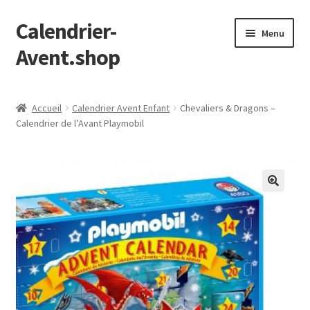
Calendrier-
Aller
Aller
Menu
à
au
Avent.shop
la
contenu
navigation
Accueil
Accueil
Calendrier Avent Enfant
Chevaliers & Dragons –
Calendrier de l’Avant Playmobil
Boutique
Mon compte
Page d’exemple
Panier
Validation de la commande