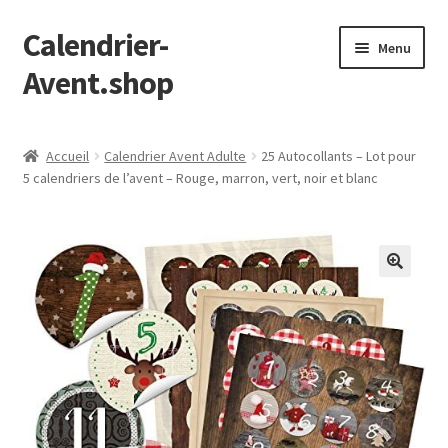
Calendrier-
Aller
Aller
Menu
à
au
Avent.shop
la
contenu
navigation
Accueil
Accueil
Calendrier Avent Adulte
25 Autocollants – Lot pour
5 calendriers de l’avent – Rouge, marron, vert, noir et blanc
Boutique
Mon compte
Page d’exemple
Panier
Validation de la commande